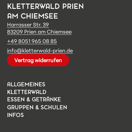
KLETTERWALD PRIEN
AM CHIEMSEE
Harrasser Str. 39
83209 Prien am Chiemsee
+49 8051 965 08 85
info@kletterwald-prien.de
Vertrag widerrufen
ALLGEMEINES
KLETTERWALD
Parkplan
ESSEN & GETRÄNKE
Klettern
GRUPPEN & SCHULEN
Preise
INFOS
Parcours
Gruppen
Öffnungszeiten
News
Sicherheit