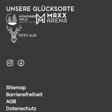
Schulen
FAQ
Newsletter
UNSERE GLÜCKSORTE
Gutscheine
Merchandise
Kontakt
Downloads
Jobs
Links & Partner
Sitemap
Barrierefreiheit
AGB
Datenschutz